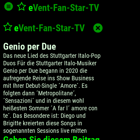
e
Vent-Fan-Star
-TV
e
Vent-Fan-Star
-TV
Genio per Due
Das neue Lied des Stuttgarter Italo-Pop
Duos Für die Stuttgarter Italo-Musiker
Genio per Due begann in 2020 die
aufregende Reise ins Show Business
mit Ihrer Debut-Single ´Amore´. Es
folgten dann ´Metropolitane´,
´Sensazioni´ und in diesem wohl
heißesten Sommer ´A far l´ amore con
te´. Das Besondere ist: Diego und
Brigitte kreierten diese Songs in
sogenannten Sessions live mitten
Geben Sie diesem Beitrag