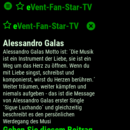
e
Vent-Fan-Star
-TV
e
Vent-Fan-Star
-TV
Alessandro Galas
Alessandro Galas Motto ist: ´Die Musik
ist ein Instrument der Liebe, sie ist ein
Weg um das Herz zu öffnen. Wenn du
mit Liebe singst, schreibst und
komponierst, wirst du Herzen berühren.´
Weiter träumen, weiter kämpfen und
niemals aufgeben - das ist die Message
von Alessandro Galas erster Single
´Sigue Luchando´ und gleichzeitig
beschreibt es den persönlichen
Werdegang des Musi
Geben Sie diesem Beitrag