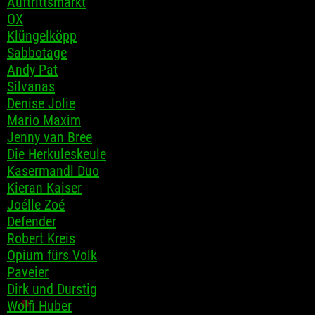
Auftrittsmarkt
OX
Klüngelköpp
Sabbotage
Andy Pat
Silvanas
Denise Jolie
Mario Maxim
Jenny van Bree
Die Herkuleskeule
Kasermandl Duo
Kieran Kaiser
Joélle Zoé
Defender
Robert Kreis
Opium fürs Volk
Paveier
Dirk und Durstig
Wolfi Huber