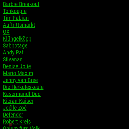
Barbie Breakout
Tonkoepfe
Tim Fabian
Auftrittsmarkt
OX
Klüngelköpp
Sabbotage
Andy Pat
Silvanas
Denise Jolie
Mario Maxim
Jenny van Bree
Die Herkuleskeule
Kasermandl Duo
Kieran Kaiser
Joélle Zoé
Defender
Robert Kreis
Opium fürs Volk