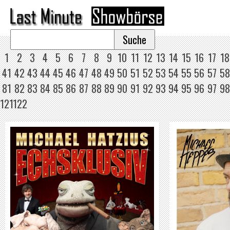
1
2
3
4
5
6
7
8
9
10
11
12
13
14
15
16
17
18
41
42
43
44
45
46
47
48
49
50
51
52
53
54
55
56
57
58
81
82
83
84
85
86
87
88
89
90
91
92
93
94
95
96
97
98
121
122
MICHAEL HEPPES
WEITER