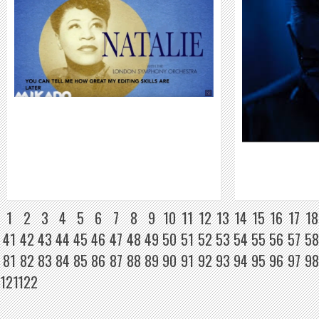
MIKE LEEON GROSCH
WEITER
1
2
3
4
5
6
7
8
9
10
11
12
13
14
15
16
17
18
41
42
43
44
45
46
47
48
49
50
51
52
53
54
55
56
57
58
81
82
83
84
85
86
87
88
89
90
91
92
93
94
95
96
97
98
121
122