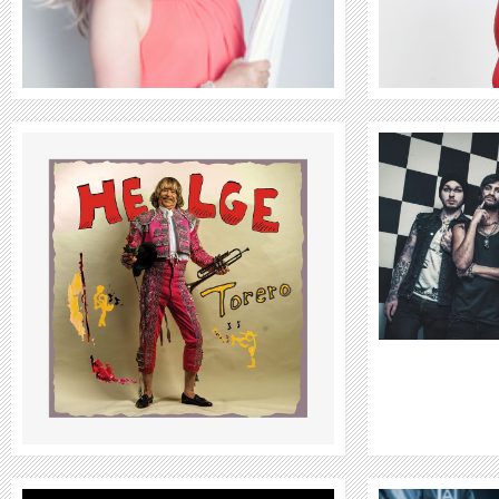
WEITER
HELL BOULEVARD + JOHNNY
DEATHSHADOW
WEITER