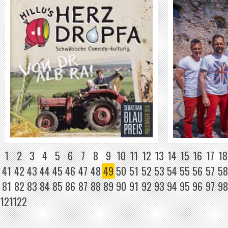
HIMMELBERGER
WEITER
1
2
3
4
5
6
7
8
9
10
11
12
13
14
15
16
17
18
41
42
43
44
45
46
47
48
49
50
51
52
53
54
55
56
57
58
81
82
83
84
85
86
87
88
89
90
91
92
93
94
95
96
97
98
121
122