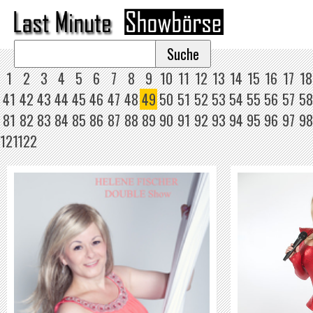
1
2
3
4
5
6
7
8
9
10
11
12
13
14
15
16
17
18
41
42
43
44
45
46
47
48
49
50
51
52
53
54
55
56
57
58
81
82
83
84
85
86
87
88
89
90
91
92
93
94
95
96
97
98
121
122
HELENE FISCHER DOUBLE TINA
H