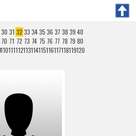
30
31
32
33
34
35
36
37
38
39
40
70
71
72
73
74
75
76
77
78
79
80
9
110
111
112
113
114
115
116
117
118
119
120