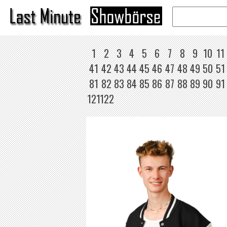
1
2
3
4
5
6
7
8
9
10
11
41
42
43
44
45
46
47
48
49
50
51
81
82
83
84
85
86
87
88
89
90
91
121
122
 HERZBEAT
DJ (J10 AKA JAP-LUGKUNG)
WEITER
WEITER