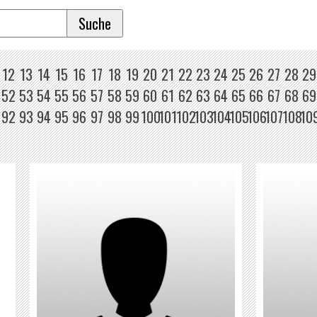
12
13
14
15
16
17
18
19
20
21
22
23
24
25
26
27
28
29
52
53
54
55
56
57
58
59
60
61
62
63
64
65
66
67
68
69
92
93
94
95
96
97
98
99
100
101
102
103
104
105
106
107
108
10
DJ BACKSLASH
WEITER