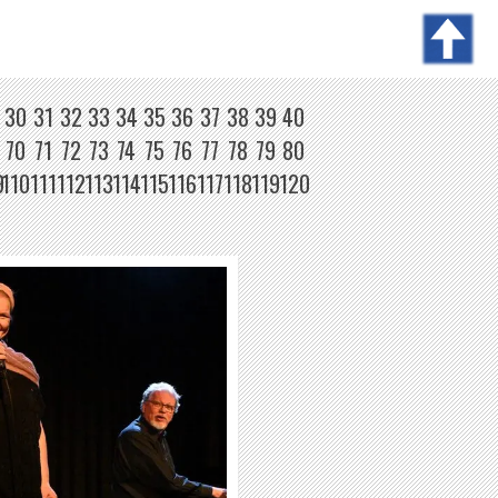
30
31
32
33
34
35
36
37
38
39
40
70
71
72
73
74
75
76
77
78
79
80
9
110
111
112
113
114
115
116
117
118
119
120