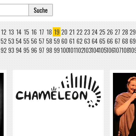
12
13
14
15
16
17
18
19
20
21
22
23
24
25
26
27
28
29
52
53
54
55
56
57
58
59
60
61
62
63
64
65
66
67
68
69
92
93
94
95
96
97
98
99
100
101
102
103
104
105
106
107
108
10
CHANSON BLEUE