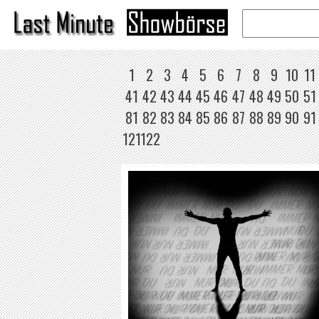
1
2
3
4
5
6
7
8
9
10
11
41
42
43
44
45
46
47
48
49
50
51
81
82
83
84
85
86
87
88
89
90
91
121
122
ENDRIC
CHAMÉLEON
WEITER