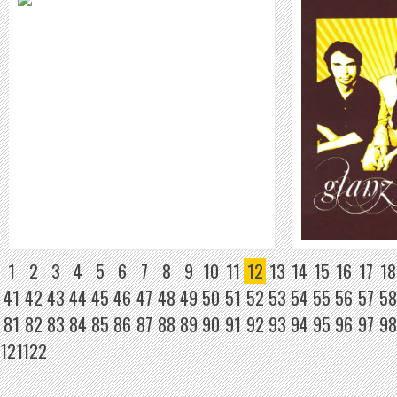
BERND BEGEMANN
BERND BR
WEITER
1
2
3
4
5
6
7
8
9
10
11
12
13
14
15
16
17
18
41
42
43
44
45
46
47
48
49
50
51
52
53
54
55
56
57
58
81
82
83
84
85
86
87
88
89
90
91
92
93
94
95
96
97
98
121
122