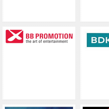
BDKV
WEITER