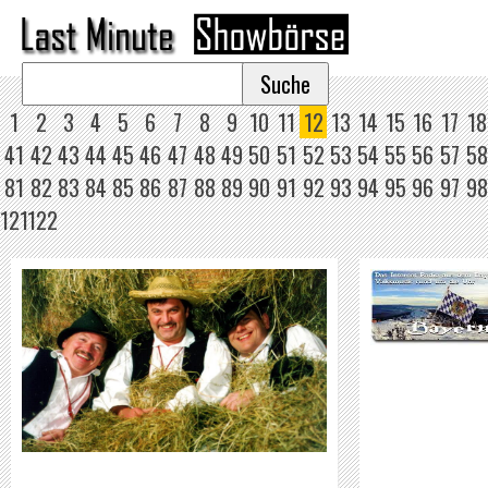
1
2
3
4
5
6
7
8
9
10
11
12
13
14
15
16
17
18
41
42
43
44
45
46
47
48
49
50
51
52
53
54
55
56
57
58
81
82
83
84
85
86
87
88
89
90
91
92
93
94
95
96
97
98
121
122
BAYERWALDRADIO
BAYRISC
WEITER