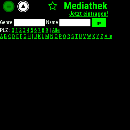
Mediathek
Jetzt eintragen!
Genre
Name
PLZ :
0
1
2
3
4
5
6
7
8
9
|
Alle
A
B
C
D
E
F
G
H
I
J
K
L
M
N
O
P
Q
R
S
T
U
V
W
X
Y
Z
Alle