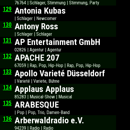
76764 | Schlager, Stimmung | Stimmung, Party
129
Antonia Kubas
| Schlager | Newcomer
130
Antony Ross
| Schlager | Schlager
131
AP Entertainment GmbH
02826 | Agentur | Agentur
132
APACHE 207
67059 | Rap, Pop, Hip-Hop | Rap, Pop, Hip-Hop
133
Apollo Varieté Düsseldorf
| Varieté | Variete, Bühne
134
Applaus Applaus
85283 | Musical-Show | Musical
135
ARABESQUE
| Pop | Pop, Trio, Damen-Band
136
Arberwaldradio e.V.
94239 | Radio | Radio