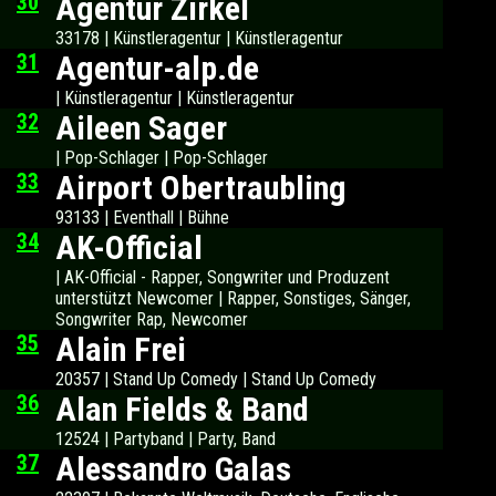
30
Agentur Zirkel
33178 | Künstleragentur | Künstleragentur
31
Agentur-alp.de
| Künstleragentur | Künstleragentur
32
Aileen Sager
| Pop-Schlager | Pop-Schlager
33
Airport Obertraubling
93133 | Eventhall | Bühne
34
AK-Official
| AK-Official - Rapper, Songwriter und Produzent
unterstützt Newcomer | Rapper, Sonstiges, Sänger,
Songwriter Rap, Newcomer
35
Alain Frei
20357 | Stand Up Comedy | Stand Up Comedy
36
Alan Fields & Band
12524 | Partyband | Party, Band
37
Alessandro Galas