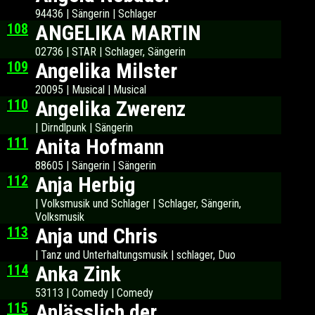
94436 | Sängerin | Schlager
108
ANGELIKA MARTIN
02736 | STAR | Schlager, Sängerin
109
Angelika Milster
20095 | Musical | Musical
110
Angelika Zwerenz
| Dirndlpunk | Sängerin
111
Anita Hofmann
88605 | Sängerin | Sängerin
112
Anja Herbig
| Volksmusik und Schlager | Schlager, Sängerin,
Volksmusik
113
Anja und Chris
| Tanz und Unterhaltungsmusik | schlager, Duo
114
Anka Zink
53113 | Comedy | Comedy
115
Anlässlich der