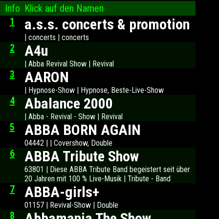
Info
Klick auf den Namen
1
a.s.s. concerts & promotion
| concerts | concerts
2
A4u
| Abba Revival Show | Revival
3
AARON
| Hypnose-Show | Hypnose, Beste-Live-Show
4
Abalance 2000
| Abba - Revival - Show | Revival
5
ABBA BORN AGAIN
04442 | | Covershow, Double
6
ABBA Tribute Show
63801 | Diese ABBA Tribute Band begeistert seit über
20 Jahren mit 100 % Live-Musik | Tribute - Band
7
ABBA-girls+
01157 | Revival-Show | Double
8
Abbamania The Show