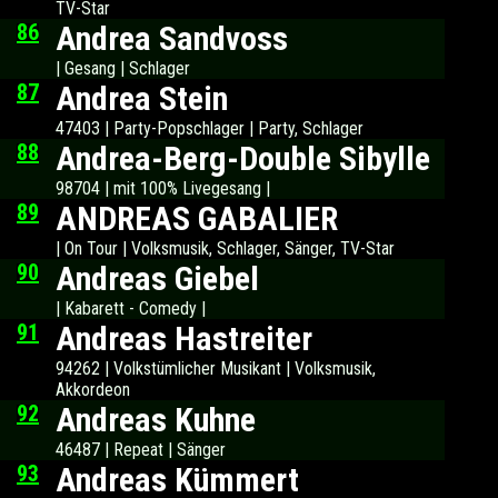
TV-Star
86
Andrea Sandvoss
| Gesang | Schlager
87
Andrea Stein
47403 | Party-Popschlager | Party, Schlager
88
Andrea-Berg-Double Sibylle
98704 | mit 100% Livegesang |
89
ANDREAS GABALIER
| On Tour | Volksmusik, Schlager, Sänger, TV-Star
90
Andreas Giebel
| Kabarett - Comedy |
91
Andreas Hastreiter
94262 | Volkstümlicher Musikant | Volksmusik,
Akkordeon
92
Andreas Kuhne
46487 | Repeat | Sänger
93
Andreas Kümmert