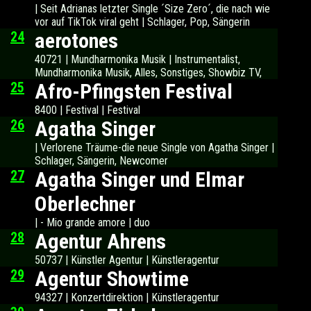
| Seit Adrianas letzter Single ´Size Zero´, die nach wie
vor auf TikTok viral geht | Schlager, Pop, Sängerin
24
aerotones
40721 | Mundharmonika Musik | Instrumentalist,
Mundharmonika Musik, Alles, Sonstiges, Showbiz TV,
25
Afro-Pfingsten Festival
8400 | Festival | Festival
26
Agatha Singer
| Verlorene Träume-die neue Single von Agatha Singer |
Schlager, Sängerin, Newcomer
27
Agatha Singer und Elmar
Oberlechner
| - Mio grande amore | duo
28
Agentur Ahrens
50737 | Künstler Agentur | Künstleragentur
29
Agentur Showtime
94327 | Konzertdirektion | Künstleragentur