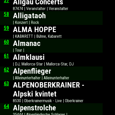
57
Allgäu Concerts
87474 | Veranstalter | Veranstalter
58
Alligataoh
| Konzert | Rock
59
ALMA HOPPE
| KABARETT | Bühne, Kabarett
60
Almanac
| Tour |
61
Almklausi
| DJ, Mallorca-Star | Mallorca-Star, DJ
62
Alpenflieger
| Alleinunterhalter | Alleinunterhalter
63
ALPENOBERKRAINER -
Alpski kvintet
8530 | Oberkrainermusik - Live | Oberkrainer
64
Alpenstrolche
35444 | Alpenländische Schlager |