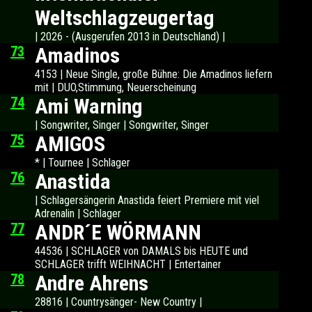
Weltschlagzeugertag
| 2026 - (Ausgerufen 2013 in Deutschland) |
73
Amadinos
4153 | Neue Single, große Bühne: Die Amadinos liefern
mit | DUO,Stimmung, Neuerscheinung
74
Ami Warning
| Songwriter, Singer | Songwriter, Singer
75
AMIGOS
* | Tournee | Schlager
76
Anastida
| Schlagersängerin Anastida feiert Premiere mit viel
Adrenalin | Schlager
77
ANDR´E WÖRMANN
44536 | SCHLAGER von DAMALS bis HEUTE und
SCHLAGER trifft WEIHNACHT | Entertainer
78
Andre Ahrens
28816 | Countrysänger- New Country |