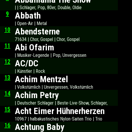
| | Schlager, Pop, 80er, Double, Oldie
9
Abbath
| Open-Air | Metal
10
Abendsterne
71634 | Chor, Gospel | Chor, Gospel
11
Abi Ofarim
| Musiker-Legende | Pop, Unvergessen
12
AC/DC
| Künstler | Rock
13
Achim Mentzel
| Volkstümlich | Unvergessen, Volkstümlich
14
Achim Petry
| Deutscher Schlager | Beste-Live-Show, Schlager,
15
Acht Eimer Hühnerherzen
10967 | halbakustisches Nylon-Saiten Trio | Trio
16
Achtung Baby