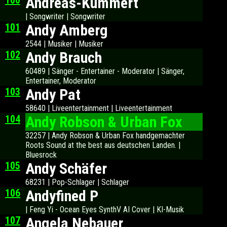
100
Andreas-Kümmert
| Songwriter | Songwriter
101
Andy Amberg
2544 | Musiker | Musiker
102
Andy Brauch
60489 | Sänger - Entertainer - Moderator | Sänger,
Entertainer, Moderator
103
Andy Pat
58640 | Liveentertainment | Liveentertainment
104
Andy Robson & Urban Fox
32257 | Andy Robson & Urban Fox handgemachter
Roots Sound at the best aus deutschen Landen. |
Bluesrock
105
Andy Schäfer
68231 | Pop-Schlager | Schlager
106
Andyfined P
| Feng Yi - Ocean Eyes SynthV AI Cover | KI-Musik
107
Angela Nebauer