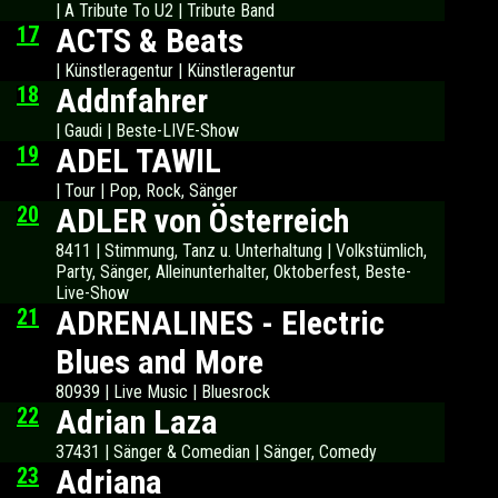
| A Tribute To U2 | Tribute Band
17
ACTS & Beats
| Künstleragentur | Künstleragentur
18
Addnfahrer
| Gaudi | Beste-LIVE-Show
19
ADEL TAWIL
| Tour | Pop, Rock, Sänger
20
ADLER von Österreich
8411 | Stimmung, Tanz u. Unterhaltung | Volkstümlich,
Party, Sänger, Alleinunterhalter, Oktoberfest, Beste-
Live-Show
21
ADRENALINES - Electric
Blues and More
80939 | Live Music | Bluesrock
22
Adrian Laza
37431 | Sänger & Comedian | Sänger, Comedy
23
Adriana