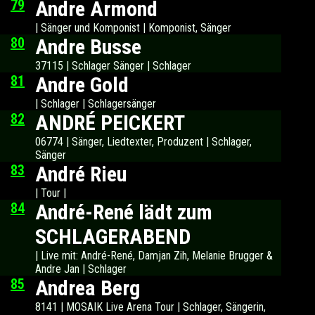
79
Andre Armond
| Sänger und Komponist | Komponist, Sänger
80
Andre Busse
37115 | Schlager Sänger | Schlager
81
Andre Gold
| Schlager | Schlagersänger
82
ANDRÉ PEICKERT
06774 | Sänger, Liedtexter, Produzent | Schlager,
Sänger
83
André Rieu
| Tour |
84
André-René lädt zum
SCHLAGERABEND
| Live mit: André-René, Damjan Zih, Melanie Brugger &
Andre Jan | Schlager
85
Andrea Berg
8141 | MOSAIK Live Arena Tour | Schlager, Sängerin,