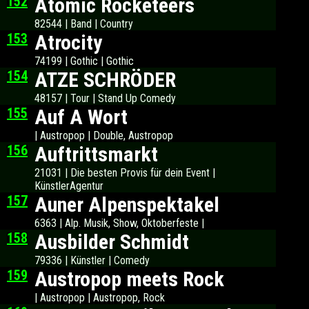
152
Atomic Rocketeers
82544 | Band | Country
153
Atrocity
74199 | Gothic | Gothic
154
ATZE SCHRÖDER
48157 | Tour | Stand Up Comedy
155
Auf A Wort
| Austropop | Double, Austropop
156
Auftrittsmarkt
21031 | Die besten Provis für dein Event |
KünstlerAgentur
157
Auner Alpenspektakel
6363 | Alp. Musik, Show, Oktoberfeste |
158
Ausbilder Schmidt
79336 | Künstler | Comedy
159
Austropop meets Rock
| Austropop | Austropop, Rock