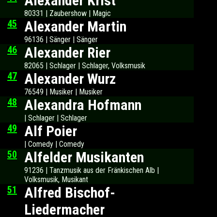
Alexander Krist
80331 | Zaubershow | Magic
45
Alexander Martin
96136 | Sänger | Sänger
46
Alexander Rier
82065 | Schlager | Schlager, Volksmusik
47
Alexander Wurz
76549 | Musiker | Musiker
48
Alexandra Hofmann
| Schlager | Schlager
49
Alf Poier
| Comedy | Comedy
50
Alfelder Musikanten
91236 | Tanzmusik aus der Fränkischen Alb |
Volksmusik, Musikant
51
Alfred Bischof-
Liedermacher