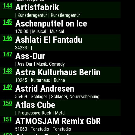
144
Artistfabrik
| Künstleragentur | Künstleragentur
145
Aschenputtel on Ice
170 00 | Musical | Musical
146
Ashlati El Fantadu
34233 | |
147
Ass-Dur
| Ass-Dur | Musik, Comedy.
148
Astra Kulturhaus Berlin
10245 | Kulturhaus | Bühne
149
Astrid Andresen
55469 | Schlager | Schlager, Neuerscheinung
150
Atlas Cube
| Progressive Rock | Metal
151
ATMOSJAM Remix GbR
51063 | Tonstudio | Tonstudio