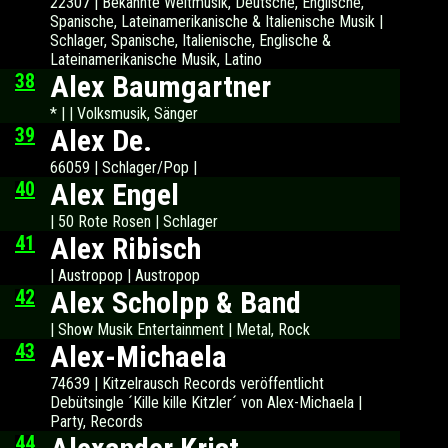
22307 | Bekannte Weltmusik, Deutsche, Englische,
Spanische, Lateinamerikanische & Italienische Musik |
Schlager, Spanische, Italienische, Englische &
Lateinamerikanische Musik, Latino
38
Alex Baumgartner
* | | Volksmusik, Sänger
39
Alex De.
66059 | Schlager/Pop |
40
Alex Engel
| 50 Rote Rosen | Schlager
41
Alex Ribisch
| Austropop | Austropop
42
Alex Scholpp & Band
| Show Musik Entertainment | Metal, Rock
43
Alex-Michaela
74639 | Kitzelrausch Records veröffentlicht
Debütsingle ´Kille kille Kitzler´ von Alex-Michaela |
Party, Records
44