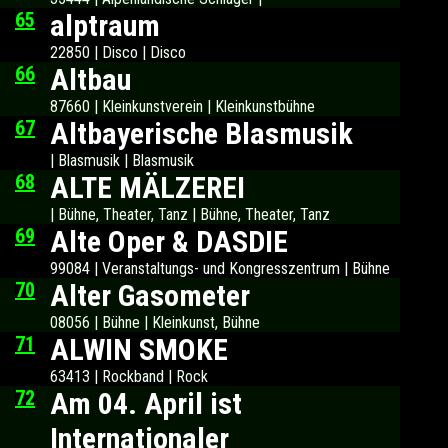
65
alptraum
22850 | Disco | Disco
66
Altbau
87660 | Kleinkunstverein | Kleinkunstbühne
67
Altbayerische Blasmusik
| Blasmusik | Blasmusik
68
ALTE MÄLZEREI
| Bühne, Theater, Tanz | Bühne, Theater, Tanz
69
Alte Oper & DASDIE
99084 | Veranstaltungs- und Kongresszentrum | Bühne
70
Alter Gasometer
08056 | Bühne | Kleinkunst, Bühne
71
ALWIN SMOKE
63413 | Rockband | Rock
72
Am 04. April ist
Internationaler