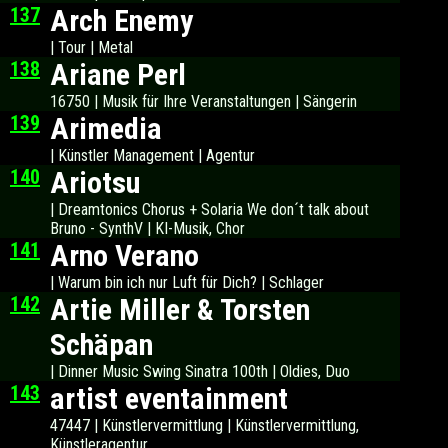
137
Arch Enemy
| Tour | Metal
138
Ariane Perl
16750 | Musik für Ihre Veranstaltungen | Sängerin
139
Arimedia
| Künstler Management | Agentur
140
Ariotsu
| Dreamtonics Chorus + Solaria We don´t talk about
Bruno - SynthV | KI-Musik, Chor
141
Arno Verano
| Warum bin ich nur Luft für Dich? | Schlager
142
Artie Miller & Torsten
Schäpan
| Dinner Music Swing Sinatra 100th | Oldies, Duo
143
artist eventainment
47447 | Künstlervermittlung | Künstlervermittlung,
Künstleragentur