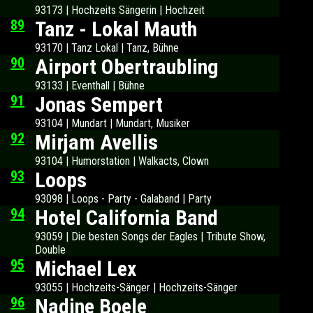
93173 | Hochzeits Sängerin | Hochzeit
89
Tanz - Lokal Mauth
93170 | Tanz Lokal | Tanz, Bühne
90
Airport Obertraubling
93133 | Eventhall | Bühne
91
Jonas Sempert
93104 | Mundart | Mundart, Musiker
92
Mirjam Avellis
93104 | Humorstation | Walkacts, Clown
93
Loops
93098 | Loops - Party - Galaband | Party
94
Hotel California Band
93059 | Die besten Songs der Eagles | Tribute Show,
Double
95
Michael Lex
93055 | Hochzeits-Sänger | Hochzeits-Sänger
96
Nadine Boele