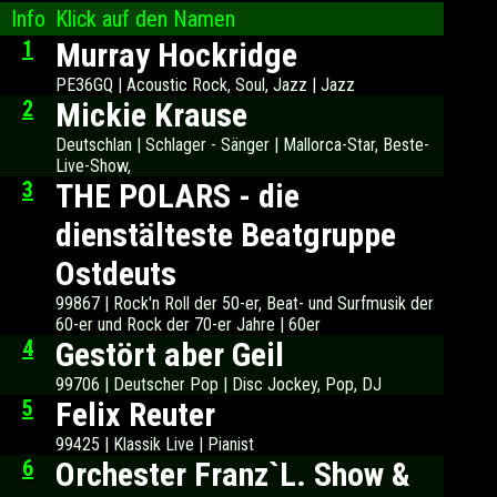
Info
Klick auf den Namen
1
Murray Hockridge
PE36GQ | Acoustic Rock, Soul, Jazz | Jazz
2
Mickie Krause
Deutschlan | Schlager - Sänger | Mallorca-Star, Beste-
Live-Show,
3
THE POLARS - die
dienstälteste Beatgruppe
Ostdeuts
99867 | Rock'n Roll der 50-er, Beat- und Surfmusik der
60-er und Rock der 70-er Jahre | 60er
4
Gestört aber Geil
99706 | Deutscher Pop | Disc Jockey, Pop, DJ
5
Felix Reuter
99425 | Klassik Live | Pianist
6
Orchester Franz`L. Show &