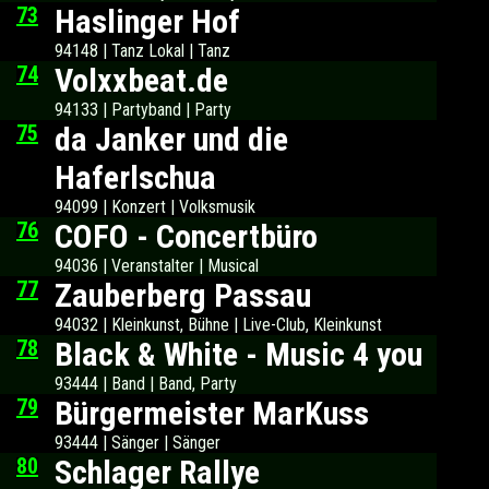
73
Haslinger Hof
94148 | Tanz Lokal | Tanz
74
Volxxbeat.de
94133 | Partyband | Party
75
da Janker und die
Haferlschua
94099 | Konzert | Volksmusik
76
COFO - Concertbüro
94036 | Veranstalter | Musical
77
Zauberberg Passau
94032 | Kleinkunst, Bühne | Live-Club, Kleinkunst
78
Black & White - Music 4 you
93444 | Band | Band, Party
79
Bürgermeister MarKuss
93444 | Sänger | Sänger
80
Schlager Rallye