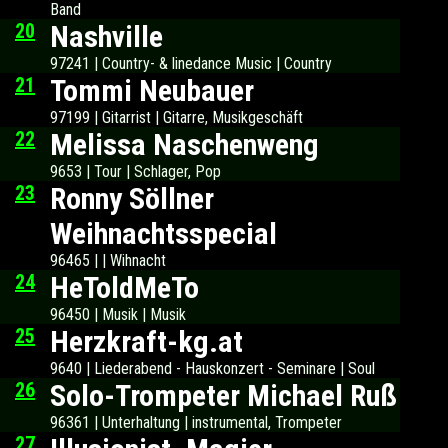
Band
20
Nashville
97241 | Country- & linedance Music | Country
21
Tommi Neubauer
97199 | Gitarrist | Gitarre, Musikgeschäft
22
Melissa Naschenweng
9653 | Tour | Schlager, Pop
23
Ronny Söllner
Weihnachtsspecial
96465 | | Wihnacht
24
HeToldMeTo
96450 | Musik | Musik
25
Herzkraft-kg.at
9640 | Liederabend - Hauskonzert - Seminare | Soul
26
Solo-Trompeter Michael Ruß
96361 | Unterhaltung | instrumental, Trompeter
27