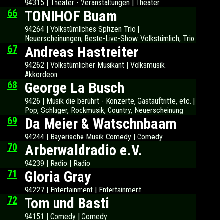
94315 | Theater - Veranstaltungen | Theater
66
TONIHOF Buam
94264 | Volkstümliches Spitzen Trio |
Neuerscheinungen, Beste-Live-Show. Volkstümlich, Trio
67
Andreas Hastreiter
94262 | Volkstümlicher Musikant | Volksmusik,
Akkordeon
68
George La Busch
9426 | Musik die berührt - Konzerte, Gastauftritte, etc. |
Pop, Schlager, Rockmusik, Country, Neuerscheinung
69
Da Meier & Watschnbaam
94244 | Bayerische Musik Comedy | Comedy
70
Arberwaldradio e.V.
94239 | Radio | Radio
71
Gloria Gray
94227 | Entertainment | Entertainment
72
Tom und Basti
94151 | Comedy | Comedy