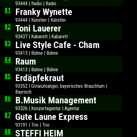
93444 | Radio | Radio
81
Franky Wynette
93444 | Künstler | Künstler
82
Toni Lauerer
93437 | Kabarett | Kabarett
83
Live Style Cafe - Cham
93413 | Bühne | Bühne
84
Raum
93413 | Bühne | Bühne
85
Erdäpfekraut
93352 | Gstanzlsänger, bayerisches Brauchtum |
Bayrisch
86
B.Musik Management
93326 | Konzertagentur | Agentur
87
Gute Laune Express
93191 | Trio | Trio
88
STEFFI HEIM