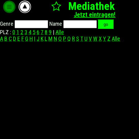
Mediathek
Jetzt eintragen!
Genre
Name
PLZ :
0
1
2
3
4
5
6
7
8
9
|
Alle
A
B
C
D
E
F
G
H
I
J
K
L
M
N
O
P
Q
R
S
T
U
V
W
X
Y
Z
Alle