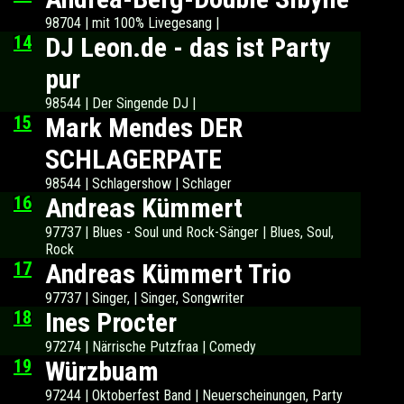
98704 | mit 100% Livegesang |
14
DJ Leon.de - das ist Party
pur
98544 | Der Singende DJ |
15
Mark Mendes DER
SCHLAGERPATE
98544 | Schlagershow | Schlager
16
Andreas Kümmert
97737 | Blues - Soul und Rock-Sänger | Blues, Soul,
Rock
17
Andreas Kümmert Trio
97737 | Singer, | Singer, Songwriter
18
Ines Procter
97274 | Närrische Putzfraa | Comedy
19
Würzbuam
97244 | Oktoberfest Band | Neuerscheinungen, Party