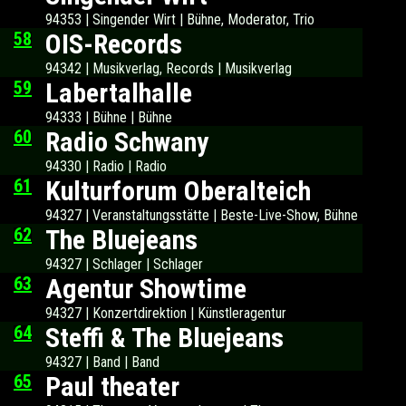
94353 | Singender Wirt | Bühne, Moderator, Trio
58
OIS-Records
94342 | Musikverlag, Records | Musikverlag
59
Labertalhalle
94333 | Bühne | Bühne
60
Radio Schwany
94330 | Radio | Radio
61
Kulturforum Oberalteich
94327 | Veranstaltungsstätte | Beste-Live-Show, Bühne
62
The Bluejeans
94327 | Schlager | Schlager
63
Agentur Showtime
94327 | Konzertdirektion | Künstleragentur
64
Steffi & The Bluejeans
94327 | Band | Band
65
Paul theater