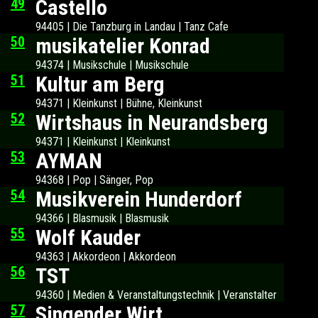
49
Castello
94405 | Die Tanzburg in Landau | Tanz Cafe
50
musikatelier Konrad
94374 | Musikschule | Musikschule
51
Kultur am Berg
94371 | Kleinkunst | Bühne, Kleinkunst
52
Wirtshaus in Neurandsberg
94371 | Kleinkunst | Kleinkunst
53
AYMAN
94368 | Pop | Sänger, Pop
54
Musikverein Hunderdorf
94366 | Blasmusik | Blasmusik
55
Wolf Kauder
94363 | Akkordeon | Akkordeon
56
TST
94360 | Medien & Veranstaltungstechnik | Veranstalter
57
Singender Wirt