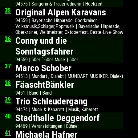
94575 | Sängerin & Trauerrednerin | Hochzeit
35
Original Alpen Karavans
94559 | Bayerische Hitparade, Oberkrainer,
Volksmusik,Schlager,Popmusik | Bayerische Hitparade,
Oberkrainer, Weltmeister, Oktoberfest, Beste-Live-Show
36
Conny und die
Sonntagsfahrer
94559 | 50er ´ 60er Musik | 50er
37
Marco Schober
94513 | Mundart , Dialekt | MUNDART MUSIKER, Dialekt
38
FäaschtBänkler
9451 | Band | Band
39
Trio Schleudergang
94474 | Musik & Kabarett | Musik, Kabarett
40
Stadthalle Deggendorf
94469 | Veranstaltungen | Bühne
41
Michaela Hafner