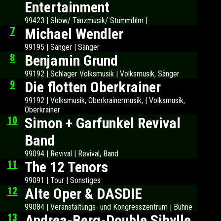
Entertainment
99423 | Show/ Tanzmusik/ Stummfilm |
7
Michael Wendler
99195 | Sänger | Sänger
8
Benjamin Grund
99192 | Schlager Volksmusik | Volksmusik, Sänger
9
Die flotten Oberkrainer
99192 | Volksmusik, Oberkrainermusik, | Volksmusik,
Oberkrainer
10
Simon + Garfunkel Revival
Band
99094 | Revival | Revival, Band
11
The 12 Tenors
99091 | Tour | Sonstiges
12
Alte Oper & DASDIE
99084 | Veranstaltungs- und Kongresszentrum | Bühne
13
Andrea-Berg-Double Sibylle