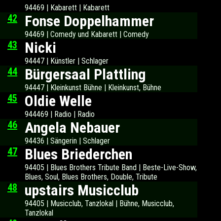
94469 | Kabarett | Kabarett
42
Fonse Doppelhammer
94469 | Comedy und Kabarett | Comedy
43
Nicki
94447 | Künstler | Schlager
44
Bürgersaal Plattling
94447 | Kleinkunst Bühne | Kleinkunst, Bühne
45
Oldie Welle
944469 | Radio | Radio
46
Angela Nebauer
94436 | Sängerin | Schlager
47
Blues Briederchen
94405 | Blues Brothers Tribute Band | Beste-Live-Show,
Blues, Soul, Blues Brothers, Double, Tribute
48
upstairs Musicclub
94405 | Musicclub, Tanzlokal | Bühne, Musicclub,
Tanzlokal