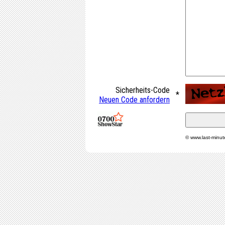
Sicherheits-Code
*
Neuen Code anfordern
© www.last-minu