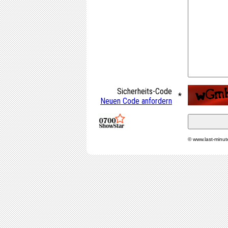
Sicherheits-Code
*
Neuen Code anfordern
© www.last-minu